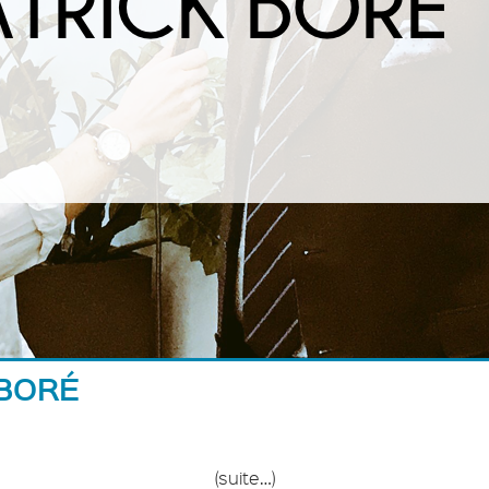
 BORÉ
(suite…)